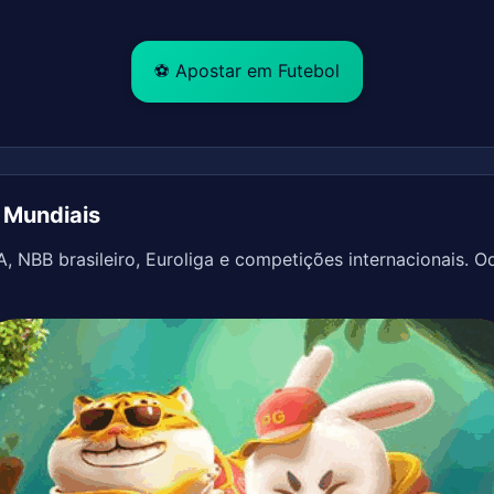
⚽ Apostar em Futebol
 Mundiais
 NBB brasileiro, Euroliga e competições internacionais. 