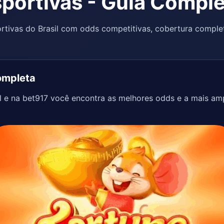
portivas - Guia Compl
tivas do Brasil com odds competitivas, cobertura completa
ompleta
il e na bet917 você encontra as melhores odds e a mais a