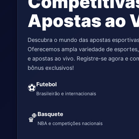
Competitiva
Apostas ao 
Descubra o mundo das apostas esportivas
Oferecemos ampla variedade de esportes,
e apostas ao vivo. Registre-se agora e c
bônus exclusivos!
Futebol
⚽
Brasileirão e internacionais
Basquete
🏀
NBA e competições nacionais