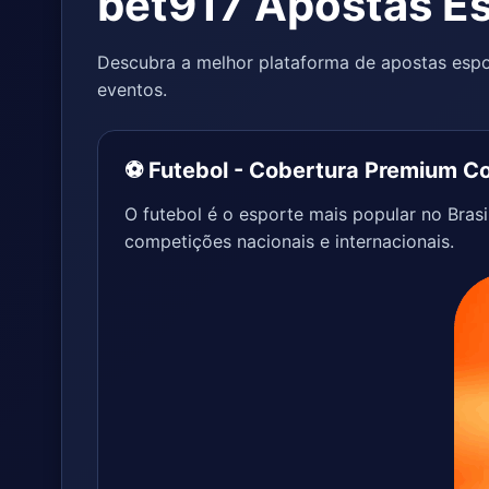
bet917 Apostas Es
Descubra a melhor plataforma de apostas espor
eventos.
⚽ Futebol - Cobertura Premium C
O futebol é o esporte mais popular no Bras
competições nacionais e internacionais.