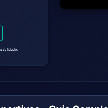
sabilidade.