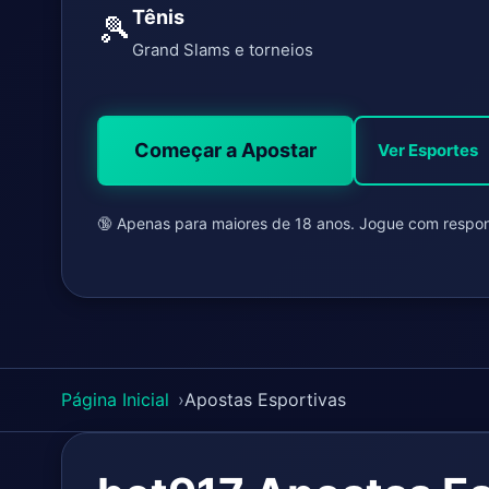
Tênis
🎾
Grand Slams e torneios
Começar a Apostar
Ver Esportes
🔞 Apenas para maiores de 18 anos. Jogue com respon
Página Inicial
Apostas Esportivas