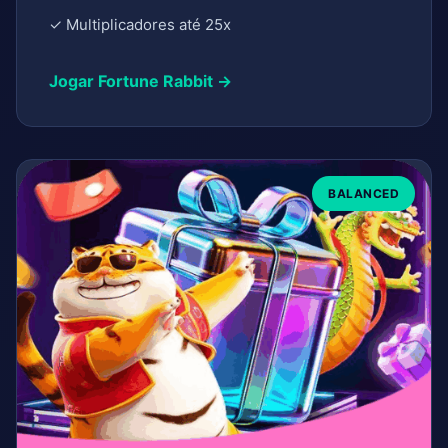
✓ Multiplicadores até 25x
Jogar Fortune Rabbit →
BALANCED