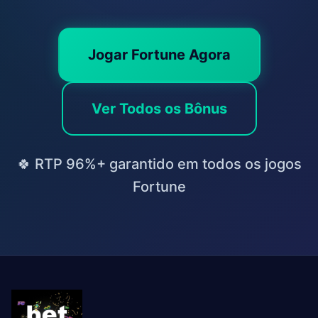
Jogar Fortune Agora
Ver Todos os Bônus
🍀 RTP 96%+ garantido em todos os jogos
Fortune