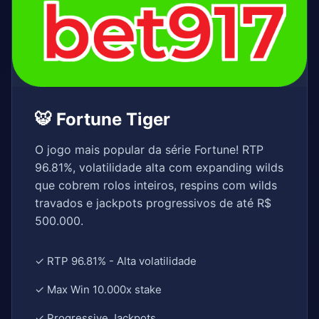
🐯 Fortune Tiger
O jogo mais popular da série Fortune! RTP
96.81%, volatilidade alta com expanding wilds
que cobrem rolos inteiros, respins com wilds
travados e jackpots progressivos de até R$
500.000.
✓ RTP 96.81% - Alta volatilidade
✓ Max Win 10.000x stake
✓ Progressive Jackpots