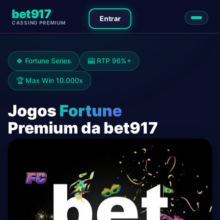
bet917
Entrar
CASSINO PREMIUM
🍀 Fortune Series
🎰 RTP 96%+
🏆 Max Win 10.000x
Jogos
Fortune
Premium da bet917